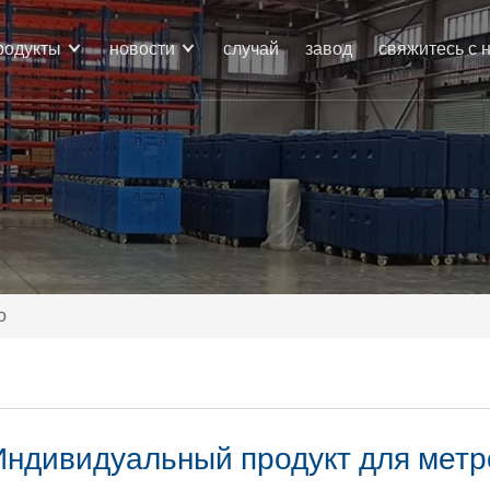
родукты
новости
случай
завод
свяжитесь с 
о
Индивидуальный продукт для метр