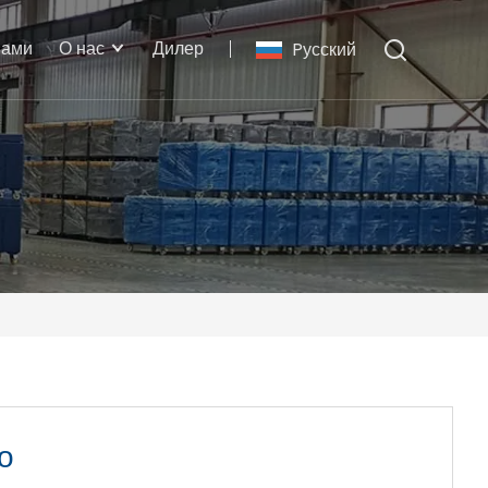
нами
О нас
Дилер
Pусский
о