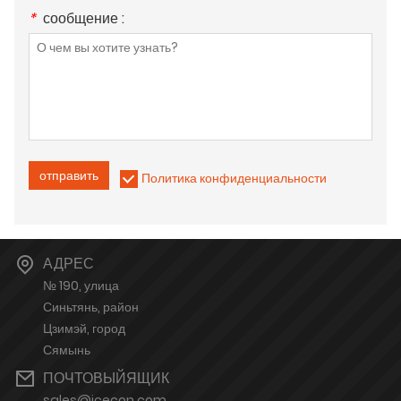
*
сообщение :
отправить
Политика конфиденциальности
АДРЕС
№ 190, улица
Синьтянь, район
Цзимэй, город
Сямынь
ПОЧТОВЫЙЯЩИК
sales@icecon.com