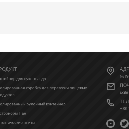
РОДУКТ
АД
№ 19
нтейнер для сухого льда
ПО
олированная коробка для перевозки пищевых
sal
одуктов
ТЕ
олированный рулонный контейнер
+86 
стронорм Пан
тектические плиты