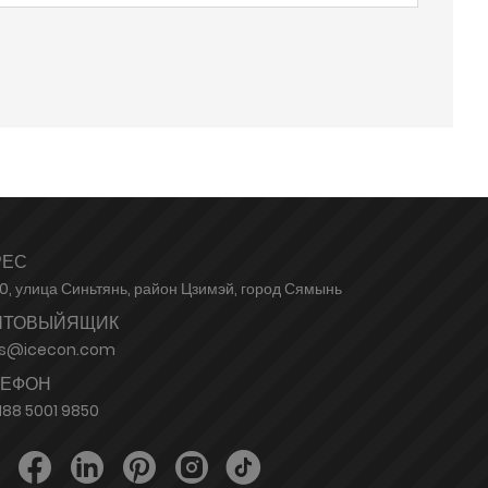
РЕС
0, улица Синьтянь, район Цзимэй, город Сямынь
ЧТОВЫЙЯЩИК
es@icecon.com
ЛЕФОН
188 5001 9850