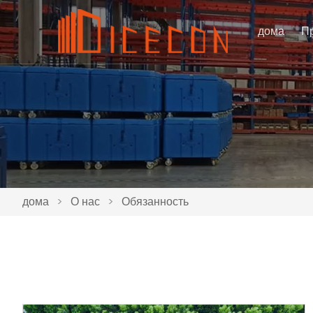
дома
П
дома
>
О нас
>
Обязанность