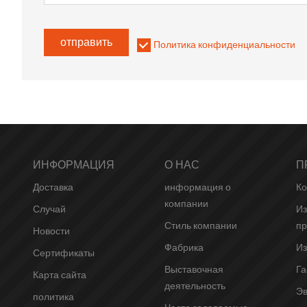
отправить
Политика конфиденциальности
ИНФОРМАЦИЯ
О НАС
П
Доставка
информация о
Ко
компании
Случай
Из
Стиль компании
пр
Новости
Фабрика
Из
Сертификаты
Выставочная
Га
Карта сайта
деятельность
Эв
политика