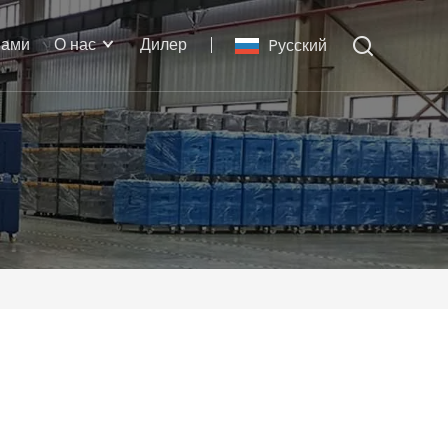
нами
О нас
Дилер
Pусский