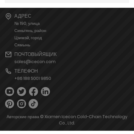
АДРЕС
№ 190, улица
Синьтянь, район
Цзимэй, город
Сямынь
ПОЧТОВЫЙЯЩИК
sales@icecon.com
ТЕЛЕФОН
+86 188 5001 9850
Авторские права © Xiamen Icecon Cold-Chain Technology
Co., Ltd.