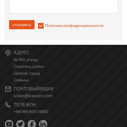
отправить
Политика конфиденциальности
АДРЕС
№ 190, улица
Синьтянь, район
Цзимэй, город
Сямынь
ПОЧТОВЫЙЯЩИК
sales@icecon.com
ТЕЛЕФОН
+86 188 5001 9850