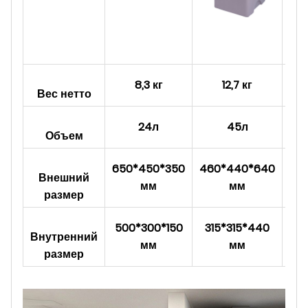
8,3 кг
12,7 кг
Вес нетто
24л
45л
Объем
650*450*350
460*440*640
68
Внешний
мм
мм
размер
500*300*150
315*315*440
56
Внутренний
мм
мм
размер