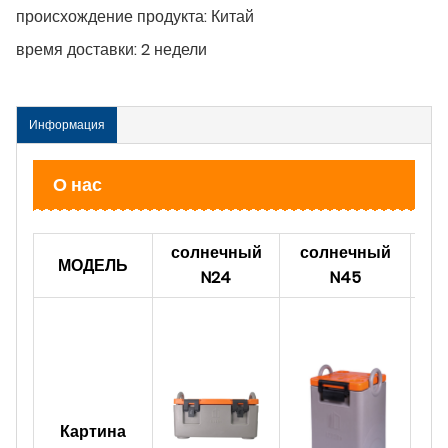
происхождение продукта:
Китай
время доставки:
2 недели
Информация
О нас
солнечный
солнечный
с
МОДЕЛЬ
N24
N45
Картина