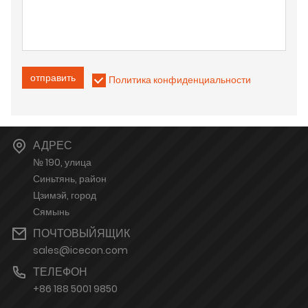
отправить
Политика конфиденциальности
АДРЕС
№ 190, улица
Синьтянь, район
Цзимэй, город
Сямынь
ПОЧТОВЫЙЯЩИК
sales@icecon.com
ТЕЛЕФОН
+86 188 5001 9850