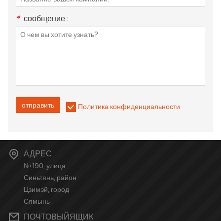
*
сообщение :
отправить
Политика конфиденциальности
АДРЕС
№ 190, улица
Синьтянь, район
Цзимэй, город
Сямынь
ПОЧТОВЫЙЯЩИК